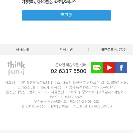
자동등록방지 숫자를 순서대로 입력하세요.
회사소개
이용약관
개인정보취급방침
온라인 학습지원 센터
02 6337 5500
상호명 : (주)미래엔에듀파트너 | 주소: 서울시 용산구 한남대로11길 12, 6층(한남동,
고뫄스빌딩) | 대표자: 최용섭 | 사업자 등록번호 : 101-86-46147
통신판매업신고번호 : 제2022-서울용산-1730호 |
정보보호최고책임자 : 이영호 |
FAX : 02-6337-5429
부가통신사업신고번호 : 제2-01-21-0312호
© 2019 by (주)미래엔에듀파트너. ALL RIGHTS RESERVED