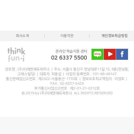
회사소개
이용약관
개인정보취급방침
온라인 학습지원 센터
02 6337 5500
상호명 : (주)미래엔에듀파트너 | 주소: 서울시 용산구 한남대로11길 12, 6층(한남동,
고뫄스빌딩) | 대표자: 최용섭 | 사업자 등록번호 : 101-86-46147
통신판매업신고번호 : 제2022-서울용산-1730호 |
정보보호최고책임자 : 이영호 |
FAX : 02-6337-5429
부가통신사업신고번호 : 제2-01-21-0312호
© 2019 by (주)미래엔에듀파트너. ALL RIGHTS RESERVED